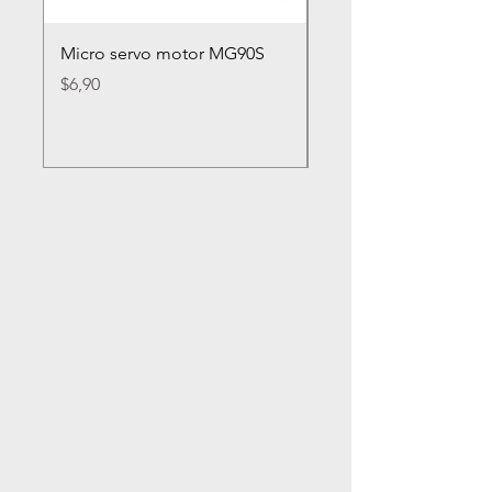
Micro servo motor MG90S
Rueda loca nylon 2
Precio
Precio
$6,90
$2,80