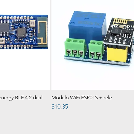
nergy BLE 4.2 dual
Módulo WiFi ESP01S + relé
Precio
$10,35