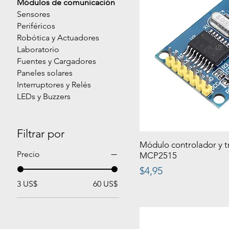
Módulos de comunicación
Sensores
Periféricos
Robótica y Actuadores
Laboratorio
Fuentes y Cargadores
Paneles solares
Interruptores y Relés
LEDs y Buzzers
Filtrar por
Módulo controlador y 
Precio
MCP2515
Precio
$4,95
3 US$
60 US$