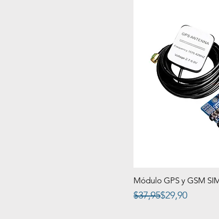
Módulo GPS y GSM SI
Precio
Precio de oferta
$37,95
$29,90