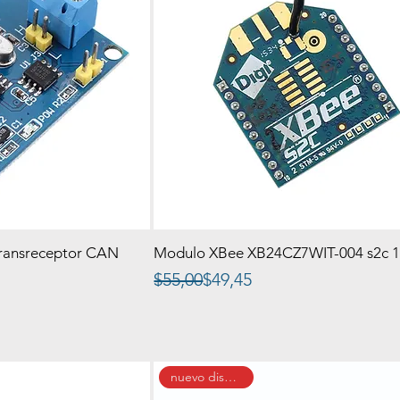
transreceptor CAN
Modulo XBee XB24CZ7WIT-004 s2c 
Precio
Precio de oferta
$55,00
$49,45
nuevo dispositivo!