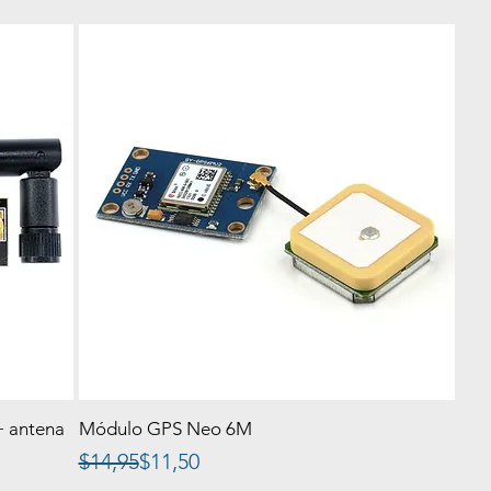
+ antena
Módulo GPS Neo 6M
Precio
Precio de oferta
$14,95
$11,50