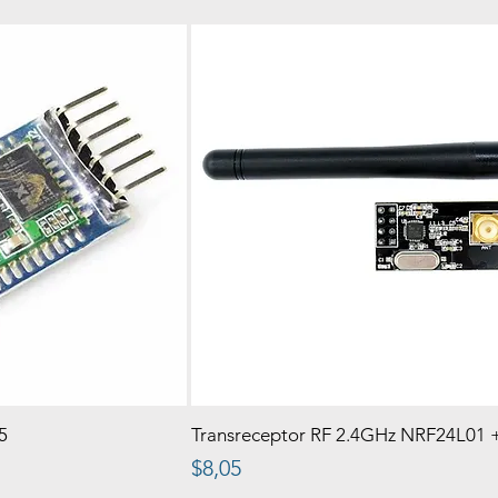
5
Transreceptor RF 2.4GHz NRF24L01 
Precio
$8,05