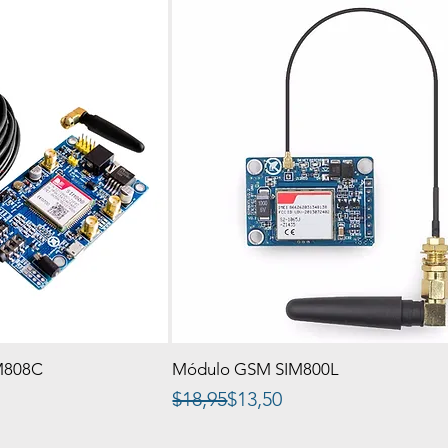
M808C
Módulo GSM SIM800L
Precio
Precio de oferta
$18,95
$13,50