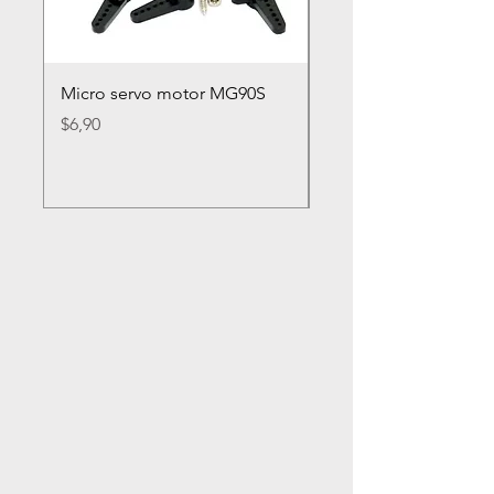
Micro servo motor MG90S
Rueda loca nylon 2
Precio
Precio
$6,90
$2,80