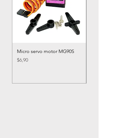
Micro servo motor MG90S
Rueda loca nylon 2
Precio
Precio
$6,90
$2,80