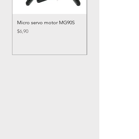
Micro servo motor MG90S
Rueda loca nylon 2
Precio
Precio
$6,90
$2,80