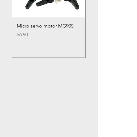
Micro servo motor MG90S
Rueda loca nylon 2
Precio
Precio
$6,90
$2,80