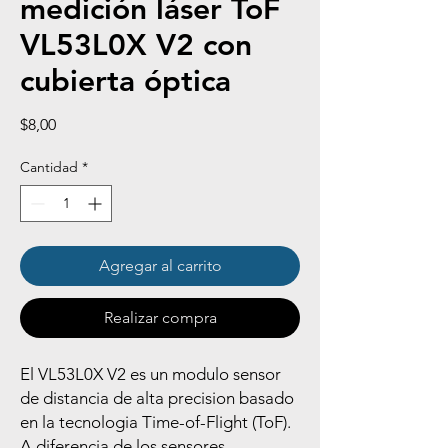
medición láser ToF
VL53L0X V2 con
cubierta óptica
Precio
$8,00
Cantidad
*
Agregar al carrito
Realizar compra
El VL53L0X V2 es un modulo sensor
de distancia de alta precision basado
en la tecnologia Time-of-Flight (ToF).
A diferencia de los sensores