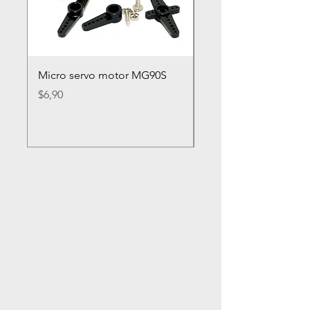
Micro servo motor MG90S
Rueda loca nylon 2
Precio
Precio
$6,90
$2,80