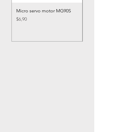
Micro servo motor MG90S
Rueda loca nylon 2
Precio
Precio
$6,90
$2,80