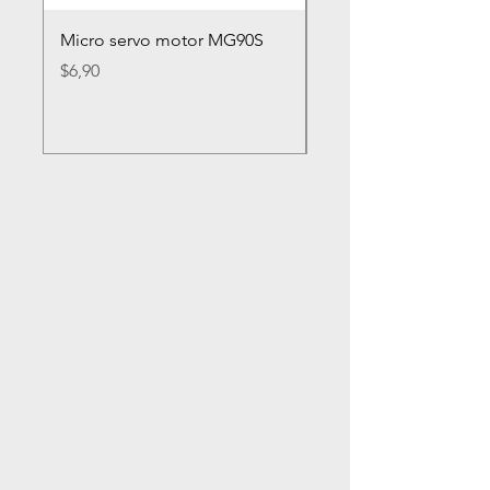
Micro servo motor MG90S
Rueda loca nylon 2
Precio
Precio
$6,90
$2,80