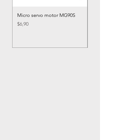
Micro servo motor MG90S
Rueda loca nylon 2
Precio
Precio
$6,90
$2,80