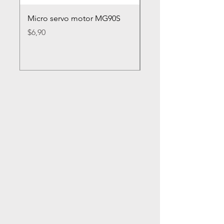
Micro servo motor MG90S
Rueda loca nylon 2
Precio
Precio
$6,90
$2,80