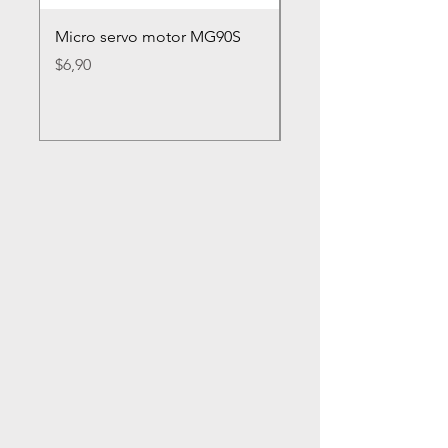
Micro servo motor MG90S
Rueda loca nylon 2
Precio
Precio
$6,90
$2,80