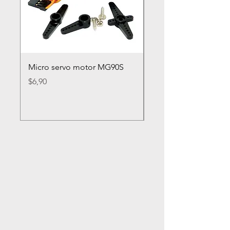
Micro servo motor MG90S
Rueda loca nylon 2
Precio
Precio
$6,90
$2,80