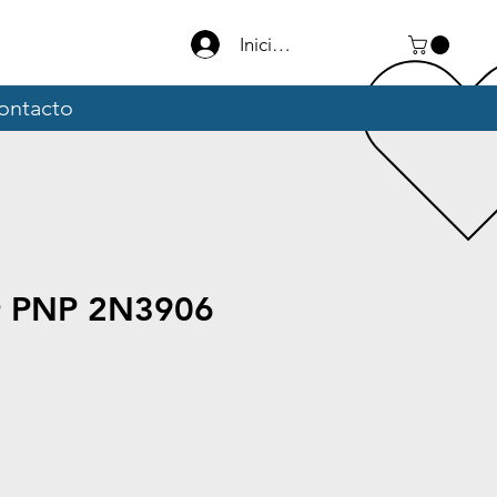
Iniciar sesión
ontacto
or PNP 2N3906