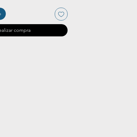
o
ealizar compra