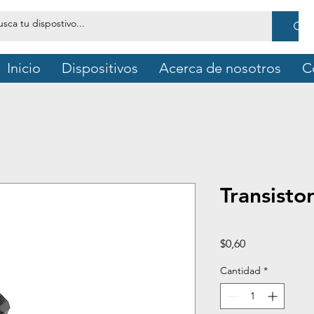
Inicio
Dispositivos
Acerca de nosotros
C
Transist
Precio
$0,60
Cantidad
*