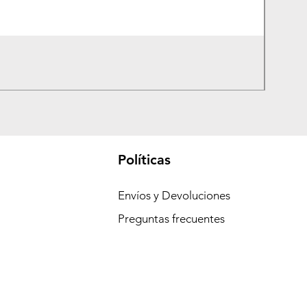
Rueda
Precio
$2,80
Políticas
Envíos y Devoluciones
Preguntas frecuentes