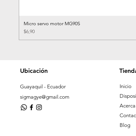
Micro servo motor MG90S
Precio
$6,90
Ubicación
Tiend
Inicio
Guayaquil - Ecuador
Disposi
sigmagye@gmail.com
Acerca
Contac
Blog